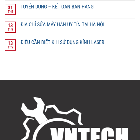
TUYỂN DỤNG – KẾ TOÁN BÁN HÀNG
31
Th5
ĐỊA CHỈ SỬA MÁY HÀN UY TÍN TẠI HÀ NỘI
13
Th5
ĐIỀU CẦN BIẾT KHI SỬ DỤNG KÍNH LASER
13
Th5