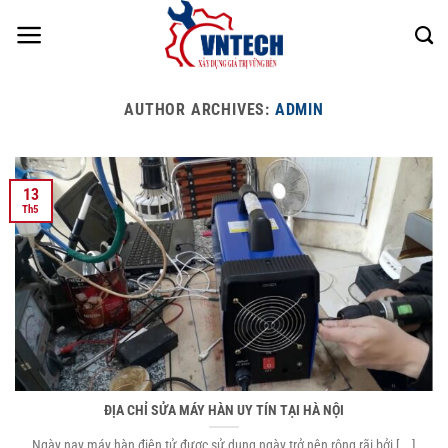
Skip
to
content
AUTHOR ARCHIVES:
ADMIN
13
Th5
ĐỊA CHỈ SỬA MÁY HÀN UY TÍN TẠI HÀ NỘI
Ngày nay máy hàn điện tử được sử dụng ngày trở nên rộng rãi bởi [...]