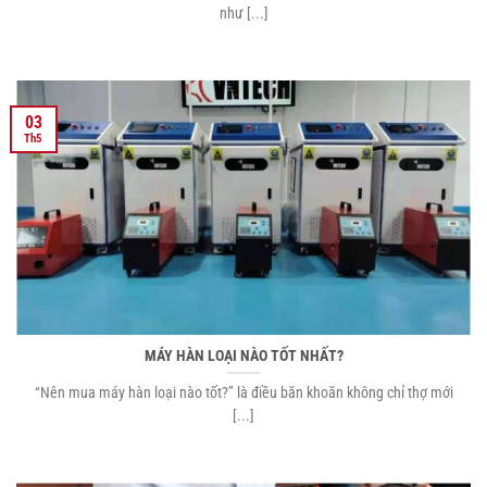
như [...]
03
Th5
MÁY HÀN LOẠI NÀO TỐT NHẤT?
“Nên mua máy hàn loại nào tốt?” là điều băn khoăn không chỉ thợ mới
[...]