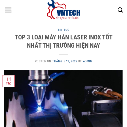
Skip
to
content
TIN TỨC
TOP 3 LOẠI MÁY HÀN LASER INOX TỐT
NHẤT THỊ TRƯỜNG HIỆN NAY
POSTED ON
THÁNG 5 11, 2022
BY
ADMIN
11
Th5