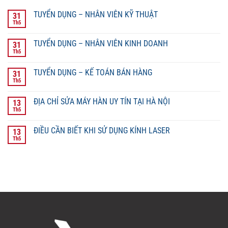
TUYỂN DỤNG – NHÂN VIÊN KỸ THUẬT
31
Th5
TUYỂN DỤNG – NHÂN VIÊN KINH DOANH
31
Th5
TUYỂN DỤNG – KẾ TOÁN BÁN HÀNG
31
Th5
ĐỊA CHỈ SỬA MÁY HÀN UY TÍN TẠI HÀ NỘI
13
Th5
ĐIỀU CẦN BIẾT KHI SỬ DỤNG KÍNH LASER
13
Th5