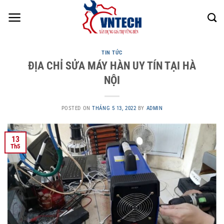
Skip
to
content
TIN TỨC
ĐỊA CHỈ SỬA MÁY HÀN UY TÍN TẠI HÀ
NỘI
POSTED ON
THÁNG 5 13, 2022
BY
ADMIN
13
Th5