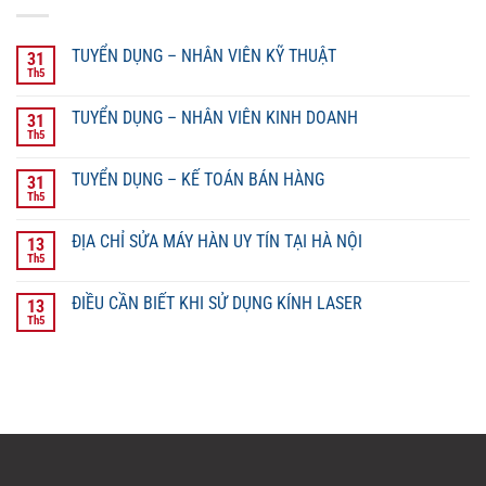
TUYỂN DỤNG – NHÂN VIÊN KỸ THUẬT
31
Th5
TUYỂN DỤNG – NHÂN VIÊN KINH DOANH
31
Th5
TUYỂN DỤNG – KẾ TOÁN BÁN HÀNG
31
Th5
ĐỊA CHỈ SỬA MÁY HÀN UY TÍN TẠI HÀ NỘI
13
Th5
ĐIỀU CẦN BIẾT KHI SỬ DỤNG KÍNH LASER
13
Th5