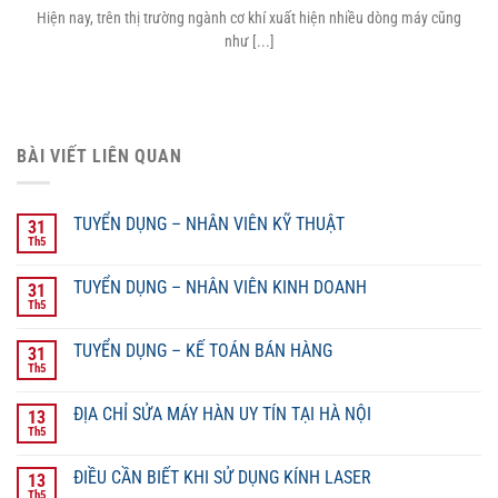
Hiện nay, trên thị trường ngành cơ khí xuất hiện nhiều dòng máy cũng
như [...]
BÀI VIẾT LIÊN QUAN
TUYỂN DỤNG – NHÂN VIÊN KỸ THUẬT
31
Th5
TUYỂN DỤNG – NHÂN VIÊN KINH DOANH
31
Th5
TUYỂN DỤNG – KẾ TOÁN BÁN HÀNG
31
Th5
ĐỊA CHỈ SỬA MÁY HÀN UY TÍN TẠI HÀ NỘI
13
Th5
ĐIỀU CẦN BIẾT KHI SỬ DỤNG KÍNH LASER
13
Th5