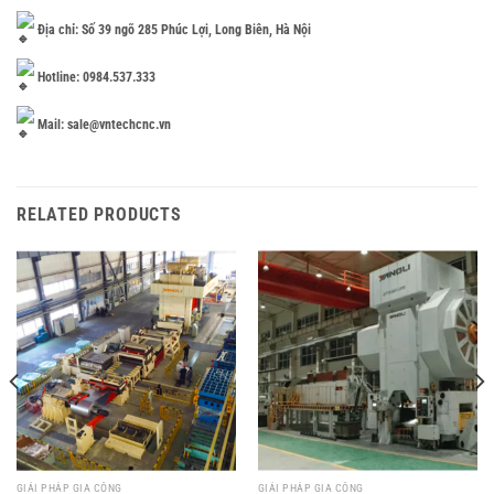
Địa chỉ: Số 39 ngõ 285 Phúc Lợi, Long Biên, Hà Nội
Hotline: 0984.537.333
Mail: sale@vntechcnc.vn
RELATED PRODUCTS
GIẢI PHÁP GIA CÔNG
GIẢI PHÁP GIA CÔNG