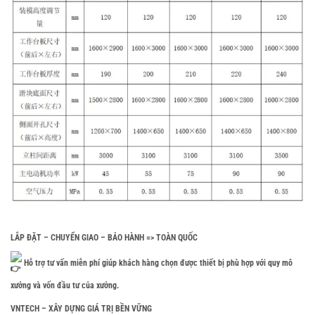
LẮP ĐẶT – CHUYỂN GIAO – BẢO HÀNH => TOÀN QUỐC
Hỗ trợ tư vấn miễn phí giúp khách hàng chọn được thiết bị phù hợp với quy mô
xưởng và vốn đầu tư của xưởng.
VNTECH – XÂY DỰNG GIÁ TRỊ BỀN VỮNG