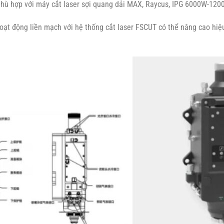
phù hợp với máy cắt laser sợi quang dải MAX, Raycus, IPG 6000W-12
oạt động liền mạch với hệ thống cắt laser FSCUT có thể nâng cao hiệ