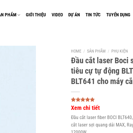
ẢN PHẨM
GIỚI THIỆU
VIDEO
DỰ ÁN
TIN TỨC
TUYỂN DỤNG
HOME
/
SẢN PHẨM
/
PHỤ KIỆN
Đầu cắt laser Boci 
tiêu cự tự động BL
BLT641 cho máy cắt
Rated
1
Xem chi tiết
5.00
out of 5
based on
Đầu cắt laser fiber BOCI BLT640
customer
cắt laser sợi quang dải MAX, Ra
rating
12000W.