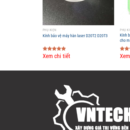
PHỤ KIỆN
PHỤ K
r KT B2 CON Precitec
Kính b
Kính bảo vệ máy hàn laser D20T2 D20T3
cho má
Xem chi tiết
Xem 
Rated
5.00
Rat
out of 5
out 