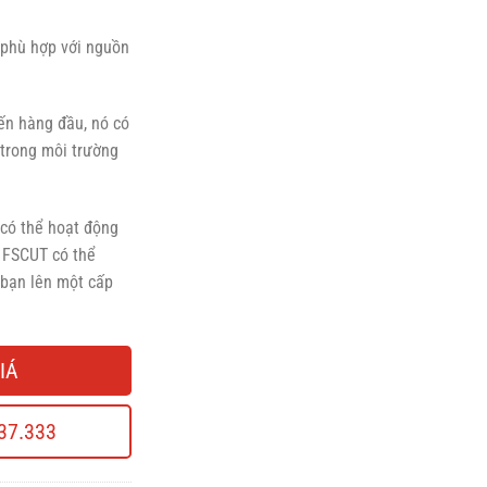
 phù hợp với nguồn
iến hàng đầu, nó có
 trong môi trường
 có thể hoạt động
r FSCUT có thể
 bạn lên một cấp
IÁ
37.333