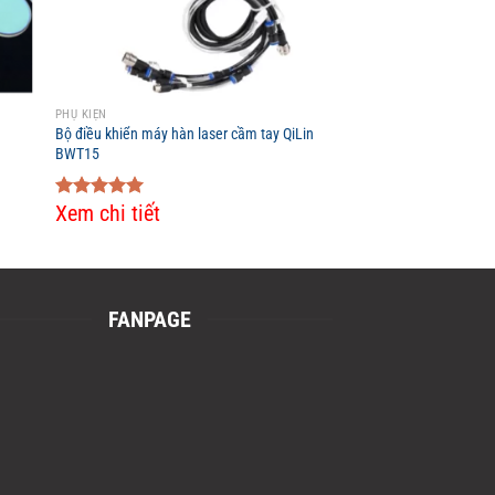
PHỤ KIỆN
Bộ điều khiển máy hàn laser cầm tay QiLin
BWT15
Xem chi tiết
Rated
5.00
out of 5
FANPAGE