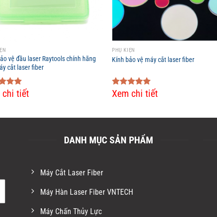
IỆN
PHỤ KIỆN
ảo vệ đầu laser Raytools chính hãng
Kính bảo vệ máy cắt laser fiber
y cắt laser fiber
chi tiết
Xem chi tiết
ed
5.00
Rated
5.00
of 5
out of 5
DANH MỤC SẢN PHẨM
Máy Cắt Laser Fiber
Máy Hàn Laser Fiber VNTECH
Máy Chấn Thủy Lực