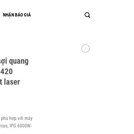
NHẬN BÁO GIÁ
sợi quang
T420
 laser
, phù hợp với máy
ycus, IPG 6000W-